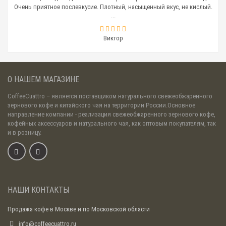
Очень приятное послевкусие. Плотный, насыщенный вкус, не кислый.
...
Виктор
О НАШЕМ МАГАЗИНЕ
CoffeeCuattro
– является поставщиком натурального свежеобжаренного
зернового кофе и китайского чая на территории России.Основное
направление компании - реализация свежеобжаренного зернового кофе,
кофейных аксессуаров и натурального чая, как оптовым покупателям, так
и в розницу.
НАШИ КОНТАКТЫ
Продажа кофе в Москве и по Московской области
info@coffeecuattro.ru